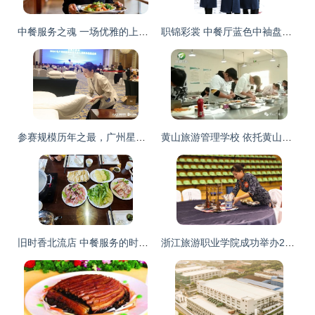
中餐服务之魂 一场优雅的上菜艺术
职锦彩裳 中餐厅蓝色中袖盘扣服务员工作服定制指南
参赛规模历年之最，广州星级饭店从业人员增4名“羊城工匠”，中餐服务成亮点
黄山旅游管理学校 依托黄山办学校 围绕旅游做文章——以中餐服务为特色优势
旧时香北流店 中餐服务的时光韵味
浙江旅游职业学院成功举办2015年中餐主题宴会设计服务技能大赛