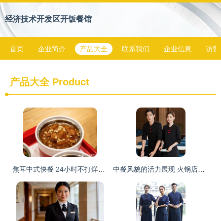
经济技术开发区开饭餐馆
首页
企业简介
产品大全
联系我们
企业信息
访客
产品大全
Product
焦耳中式快餐 24小时不打烊，干净·快捷·高品质的代名词
中餐风貌的活力展现 火锅店服务员长袖T恤的设计与实用美学